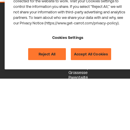
collected for the website to work. Visit your Cookies Settings to
control the information you share. If you select “Reject All,” we will
not share your information with third-party advertising and analytics
partners. To learn about who we share your data with and why, see
our Privacy Notice (https://www.get-carrot.com/privacy-policy).
Demande une
démonstration
Cookies Settings
Obtenez Carrot
Parcours
Reject All
Accept All Cookies
Employeurs
IVF and IUI
Membres
Adoption
Carrot Card
Gestation pour autrui
Grossesse
Parentalité
Menopause
Men's health
À propos
Carrières
Communiquez avec nous
Déclaration sur l’esclavage
moderne