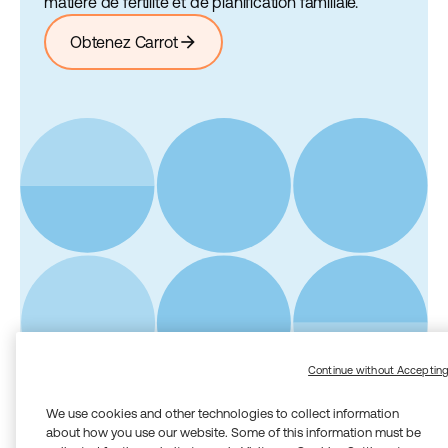
matière de fertilité et de planification familiale.
arrow_forward
Obtenez Carrot
Continue without Acceptin
We use cookies and other technologies to collect information
about how you use our website. Some of this information must be