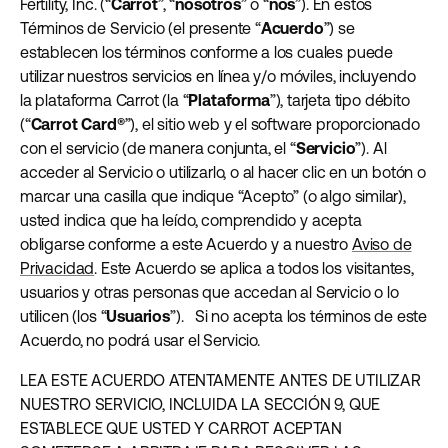
Fertility, Inc. (“
Carrot
”, “
nosotros
” o “
nos
”). En estos
Términos de Servicio (el presente “
Acuerdo
”) se
establecen los términos conforme a los cuales puede
utilizar nuestros servicios en línea y/o móviles, incluyendo
la plataforma Carrot (la “
Plataforma
”), tarjeta tipo débito
(“
Carrot Card®
”), el sitio web y el software proporcionado
con el servicio (de manera conjunta, el “
Servicio
”). Al
acceder al Servicio o utilizarlo, o al hacer clic en un botón o
marcar una casilla que indique “Acepto” (o algo similar),
usted indica que ha leído, comprendido y acepta
obligarse conforme a este Acuerdo y a nuestro
Aviso de
Privacidad
. Este Acuerdo se aplica a todos los visitantes,
usuarios y otras personas que accedan al Servicio o lo
utilicen (los “
Usuarios
”). Si no acepta los términos de este
Acuerdo, no podrá usar el Servicio.
LEA ESTE ACUERDO ATENTAMENTE ANTES DE UTILIZAR
NUESTRO SERVICIO, INCLUIDA LA SECCIÓN 9, QUE
ESTABLECE QUE USTED Y CARROT ACEPTAN