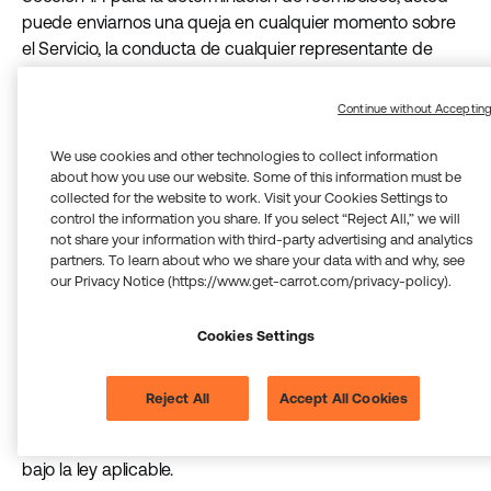
puede enviarnos una queja en cualquier momento sobre
el Servicio, la conducta de cualquier representante de
Carrot o la calidad del apoyo que ha recibido. Para enviar
una queja, escriba a
support@get-carrot.com
o use la
Continue without Acceptin
función de mensajería en la aplicación. Confirmaremos la
recepción de su queja en un plazo de tres (3) días hábiles,
We use cookies and other technologies to collect information
about how you use our website. Some of this information must be
investigaremos el contenido de la queja (incluida cualquier
collected for the website to work. Visit your Cookies Settings to
preocupación de calidad clínica), le proporcionaremos
control the information you share. If you select “Reject All,” we will
una actualización del estado al menos cada cinco (5) días
not share your information with third-party advertising and analytics
hábiles mientras la investigación esté abierta, le
partners. To learn about who we share your data with and why, see
our Privacy Notice (https://www.get-carrot.com/privacy-policy).
comunicaremos el resultado y haremos esfuerzos
razonables para resolver la queja en un plazo de sesenta
(60) días. Evaluaremos y atenderemos las quejas
Cookies Settings
relacionadas con preocupaciones urgentes o con
urgencias clínicas urgentes. Este proceso de queja no
Reject All
Accept All Cookies
reemplaza, y se suma al proceso de reembolso y disputa
en la Sección 1.4 o a cualquier derecho que pueda tener
bajo la ley aplicable.