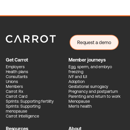
Request a demo
Get Carrot
Member journeys
Employers
Egg, sperm, and embryo
Health plans
freezing
Consultants
IVF and IUI
Unions
Adoption
Members
Gestational surrogacy
Carrot Rx
Pregnancy and postpartum
Carrot Card
Parenting and return to work
Sprints: Supporting fertility
Menopause
Sprints: Supporting
Men's health
menopause
Carrot Intelligence
Resources
About