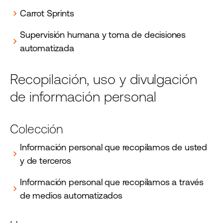
Carrot Sprints
chevron_right
Supervisión humana y toma de decisiones
chevron_right
automatizada
Recopilación, uso y divulgación
de información personal
Colección
Información personal que recopilamos de usted
chevron_right
y de terceros
Información personal que recopilamos a través
chevron_right
de medios automatizados