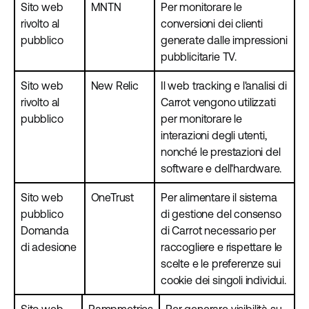
Sito web
MNTN
Per monitorare le
rivolto al
conversioni dei clienti
pubblico
generate dalle impressioni
pubblicitarie TV.
Sito web
New Relic
Il web tracking e l'analisi di
rivolto al
Carrot vengono utilizzati
pubblico
per monitorare le
interazioni degli utenti,
nonché le prestazioni del
software e dell'hardware.
Sito web
OneTrust
Per alimentare il sistema
pubblico
di gestione del consenso
Domanda
di Carrot necessario per
di adesione
raccogliere e rispettare le
scelte e le preferenze sui
cookie dei singoli individui.