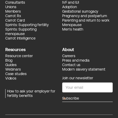
Consultants
IVF and IUI
Unions
Adoption
Members
Gestational surrogacy
Carrot Rx
Pregnancy and postpartum
Carrot Card
Parenting and return to work
Sprints: Supporting fertility
Menopause
Sprints: Supporting
Men's health
menopause
Carrot Intelligence
Resources
About
Resource center
Careers
Blog
Press and media
Guides
Contact us
Webinars
Modern slavery statement
Case studies
Join our newsletter
Videos
How to ask your employer for
fertility benefits
arrow_forward