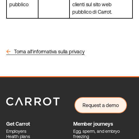
pubblico
clienti sul sito web
pubblico di Carrot.
arrow_back
Torna all'informativa sulla privacy
Request a demo
Get Carrot
Member journeys
Employers
Egg, sperm, and embryo
Health plans
freezing