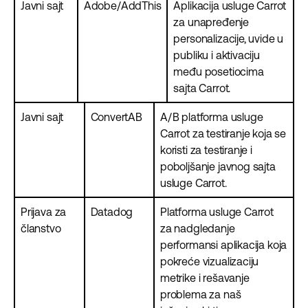
Javni sajt
Adobe/AddThis
Aplikacija usluge Carrot
za unapređenje
personalizacije, uvide u
publiku i aktivaciju
među posetiocima
sajta Carrot.
Javni sajt
ConvertAB
A/B platforma usluge
Carrot za testiranje koja se
koristi za testiranje i
poboljšanje javnog sajta
usluge Carrot.
Prijava za
Datadog
Platforma usluge Carrot
članstvo
za nadgledanje
performansi aplikacija koja
pokreće vizualizaciju
metrike i rešavanje
problema za naš