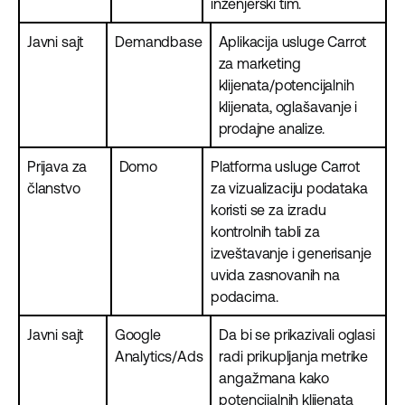
inženjerski tim.
Javni sajt
Demandbase
Aplikacija usluge Carrot
za marketing
klijenata/potencijalnih
klijenata, oglašavanje i
prodajne analize.
Prijava za
Domo
Platforma usluge Carrot
članstvo
za vizualizaciju podataka
koristi se za izradu
kontrolnih tabli za
izveštavanje i generisanje
uvida zasnovanih na
podacima.
Javni sajt
Google
Da bi se prikazivali oglasi
Analytics/Ads
radi prikupljanja metrike
angažmana kako
potencijalnih klijenata