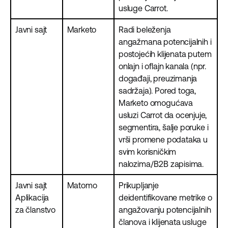
usluge Carrot.
Javni sajt
Marketo
Radi beleženja
angažmana potencijalnih i
postojećih klijenata putem
onlajn i oflajn kanala (npr.
događaji, preuzimanja
sadržaja). Pored toga,
Marketo omogućava
usluzi Carrot da ocenjuje,
segmentira, šalje poruke i
vrši promene podataka u
svim korisničkim
nalozima/B2B zapisima.
Javni sajt
Matomo
Prikupljanje
Aplikacija
deidentifikovane metrike o
za članstvo
angažovanju potencijalnih
članova i klijenata usluge