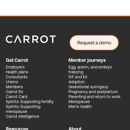
Request a demo
Get Carrot
Member journeys
Employers
Egg, sperm, and embryo
Health plans
freezing
Consultants
IVF and IUI
Unions
Adoption
Members
Gestational surrogacy
Carrot Rx
Pregnancy and postpartum
Carrot Card
Parenting and return to work
Sprints: Supporting fertility
Menopause
Sprints: Supporting
Men's health
menopause
Carrot Intelligence
Resources
About