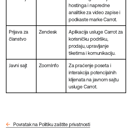
hostinga i napredne
analitike za video zapise i
podkaste marke Carrot.
Prijava za
Zendesk
Aplikacija usluge Carrot za
članstvo
korisničku podršku,
prodaju, upravljanje
tiketima i komunikaciju.
Javni sajt
ZoomInfo
Za praćenje poseta i
interakcija potencijalnih
klijenata na javnom sajtu
usluge Carrot.
arrow_back
Povratak na Politiku zaštite privatnosti