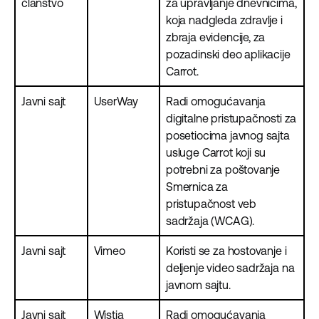
članstvo
za upravljanje dnevnicima,
koja nadgleda zdravlje i
zbraja evidencije, za
pozadinski deo aplikacije
Carrot.
Javni sajt
UserWay
Radi omogućavanja
digitalne pristupačnosti za
posetiocima javnog sajta
usluge Carrot koji su
potrebni za poštovanje
Smernica za
pristupačnost veb
sadržaja (WCAG).
Javni sajt
Vimeo
Koristi se za hostovanje i
deljenje video sadržaja na
javnom sajtu.
Javni sajt
Wistia
Radi omogućavanja