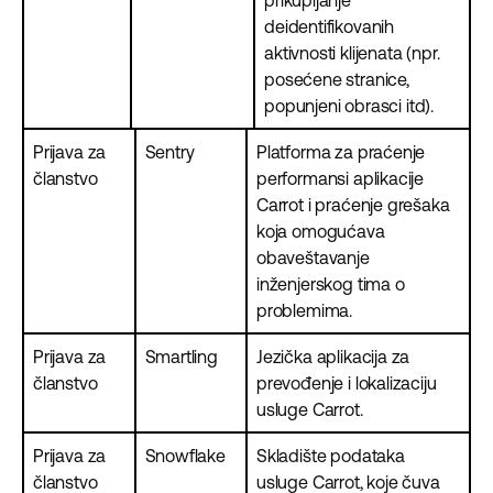
prikupljanje
deidentifikovanih
aktivnosti klijenata (npr.
posećene stranice,
popunjeni obrasci itd).
Prijava za
Sentry
Platforma za praćenje
članstvo
performansi aplikacije
Carrot i praćenje grešaka
koja omogućava
obaveštavanje
inženjerskog tima o
problemima.
Prijava za
Smartling
Jezička aplikacija za
članstvo
prevođenje i lokalizaciju
usluge Carrot.
Prijava za
Snowflake
Skladište podataka
članstvo
usluge Carrot, koje čuva