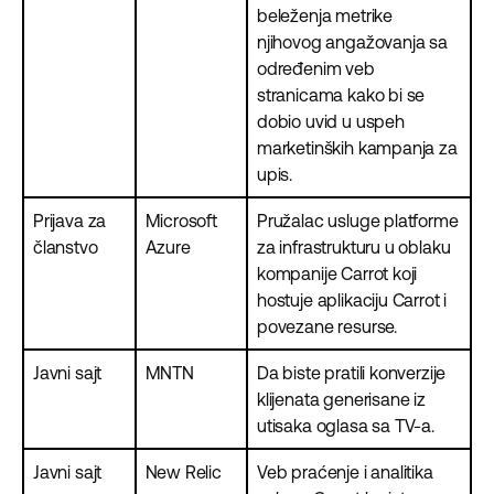
beleženja metrike
njihovog angažovanja sa
određenim veb
stranicama kako bi se
dobio uvid u uspeh
marketinških kampanja za
upis.
Prijava za
Microsoft
Pružalac usluge platforme
članstvo
Azure
za infrastrukturu u oblaku
kompanije Carrot koji
hostuje aplikaciju Carrot i
povezane resurse.
Javni sajt
MNTN
Da biste pratili konverzije
klijenata generisane iz
utisaka oglasa sa TV-a.
Javni sajt
New Relic
Veb praćenje i analitika