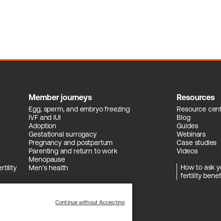
Member journeys
Resources
Egg, sperm, and embryo freezing
Resource cen
IVF and IUI
Blog
Adoption
Guides
Gestational surrogacy
Webinars
Pregnancy and postpartum
Case studies
Parenting and return to work
Videos
Menopause
How to ask y
tility
Men's health
fertility benef
Continue without Accepting