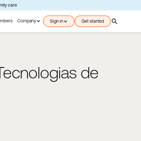
amily care
search
mbers
Company
Sign in
Get started
Tecnologias de