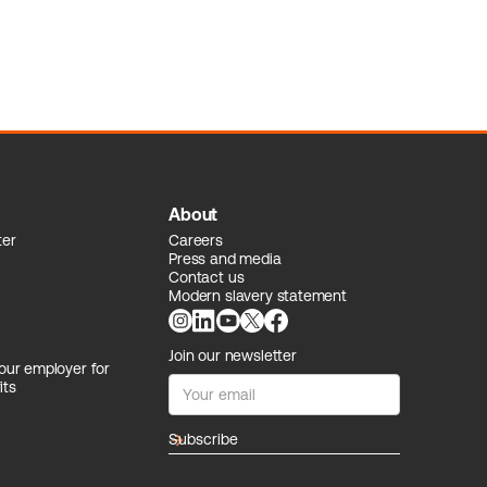
About
ter
Careers
Press and media
Contact us
Modern slavery statement
Join our newsletter
our employer for
its
arrow_forward