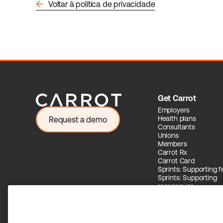
arrow_back
Voltar à política de privacidade
Get Carrot
Employers
Health plans
Request a demo
Consultants
Unions
Members
Carrot Rx
Carrot Card
Sprints: Supporting fer
Sprints: Supporting
menopause
Carrot Intelligence