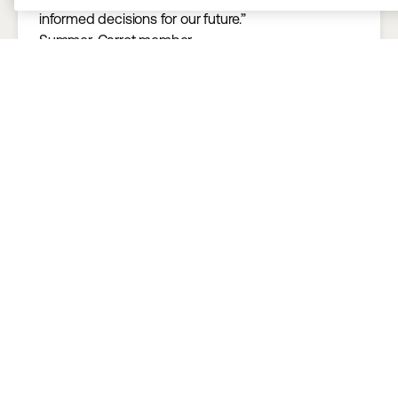
informed decisions for our future.”
Summer
, Carrot member
"For a gay couple like my partner and me, it’s
especially important. A perk like this makes you feel
included. It makes you feel like you’re an important
part of the organization."
William P.
, Carrot member
「リソースとサポートのおかげで体験を体系的に
計画できました。Google検索とは違い、情報がデ
ータや臨床のベストプラクティスに基づいたもの
であることを確信できるので、1人で悩みを解決す
る必要はありませんでした。」