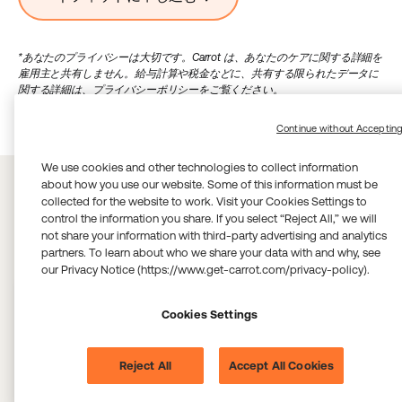
*あなたのプライバシーは大切です。Carrot は、あなたのケアに関する詳細を
雇用主と共有しません。給与計算や税金などに、共有する限られたデータに
関する詳細は、プライバシーポリシーをご覧ください。
Continue without Acceptin
We use cookies and other technologies to collect information
about how you use our website. Some of this information must be
collected for the website to work. Visit your Cookies Settings to
control the information you share. If you select “Reject All,” we will
Carrot を愛するメンバーの声
not share your information with third-party advertising and analytics
partners. To learn about who we share your data with and why, see
our Privacy Notice (https://www.get-carrot.com/privacy-policy).
Cookies Settings
“I learned so much about what I should consider in
my mid-30s and how important it is to get my
Reject All
Accept All Cookies
partner in for testing as well. I feel so much better
just knowing more, and I can now make more