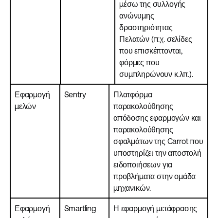
μέσω της συλλογής
ανώνυμης
δραστηριότητας
Πελατών (π.χ. σελίδες
που επισκέπτονται,
φόρμες που
συμπληρώνουν κ.λπ.).
Εφαρμογή
Sentry
Πλατφόρμα
μελών
παρακολούθησης
απόδοσης εφαρμογών και
παρακολούθησης
σφαλμάτων της Carrot που
υποστηρίζει την αποστολή
ειδοποιήσεων για
προβλήματα στην ομάδα
μηχανικών.
Εφαρμογή
Smartling
Η εφαρμογή μετάφρασης