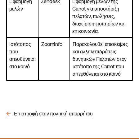
Εφαρμογή
Zendesk
Εφαρμογή μελών της
μελών
Carrot για υποστήριξη
πελατών, πωλήσεις,
διαχείριση εισιτηρίων και
επικοινωνία.
Ιστότοπος
ZoomInfo
Παρακολουθεί επισκέψεις
που
και αλληλεπιδράσεις
απευθύνεται
δυνητικών Πελατών στον
στο κοινό
ιστότοπο της Carrot που
απευθύνεται στο κοινό.
arrow_back
Επιστροφή στην πολιτική απορρήτου