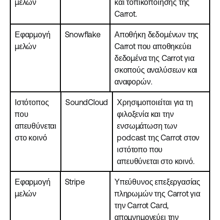
μελών
και τοπικοποίησης της
Carrot.
Εφαρμογή
Snowflake
Αποθήκη δεδομένων της
μελών
Carrot που αποθηκεύει
δεδομένα της Carrot για
σκοπούς αναλύσεων και
αναφορών.
Ιστότοπος
SoundCloud
Χρησιμοποιείται για τη
που
φιλοξενία και την
απευθύνεται
ενσωμάτωση των
στο κοινό
podcast της Carrot στον
ιστότοπο που
απευθύνεται στο κοινό.
Εφαρμογή
Stripe
Υπεύθυνος επεξεργασίας
μελών
πληρωμών της Carrot για
την Carrot Card,
απομνημονεύει την