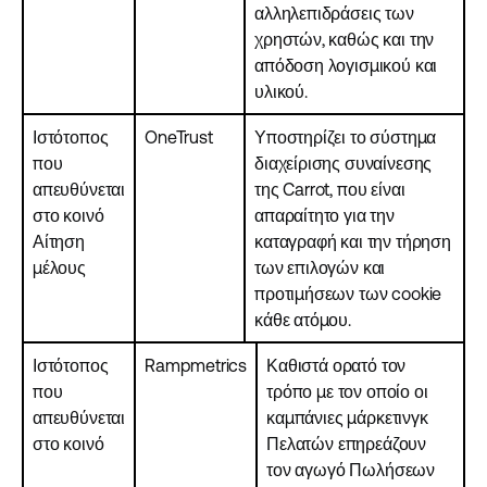
αλληλεπιδράσεις των
χρηστών, καθώς και την
απόδοση λογισμικού και
υλικού.
Ιστότοπος
OneTrust
Υποστηρίζει το σύστημα
που
διαχείρισης συναίνεσης
απευθύνεται
της Carrot, που είναι
στο κοινό
απαραίτητο για την
Αίτηση
καταγραφή και την τήρηση
μέλους
των επιλογών και
προτιμήσεων των cookie
κάθε ατόμου.
Ιστότοπος
Rampmetrics
Καθιστά ορατό τον
που
τρόπο με τον οποίο οι
απευθύνεται
καμπάνιες μάρκετινγκ
στο κοινό
Πελατών επηρεάζουν
τον αγωγό Πωλήσεων