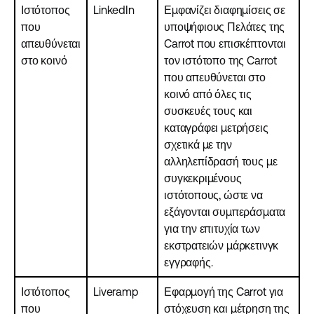
Ιστότοπος
LinkedIn
Εμφανίζει διαφημίσεις σε
που
υποψήφιους Πελάτες της
απευθύνεται
Carrot που επισκέπτονται
στο κοινό
τον ιστότοπο της Carrot
που απευθύνεται στο
κοινό από όλες τις
συσκευές τους και
καταγράφει μετρήσεις
σχετικά με την
αλληλεπίδρασή τους με
συγκεκριμένους
ιστότοπους, ώστε να
εξάγονται συμπεράσματα
για την επιτυχία των
εκστρατειών μάρκετινγκ
εγγραφής.
Ιστότοπος
Liveramp
Εφαρμογή της Carrot για
που
στόχευση και μέτρηση της