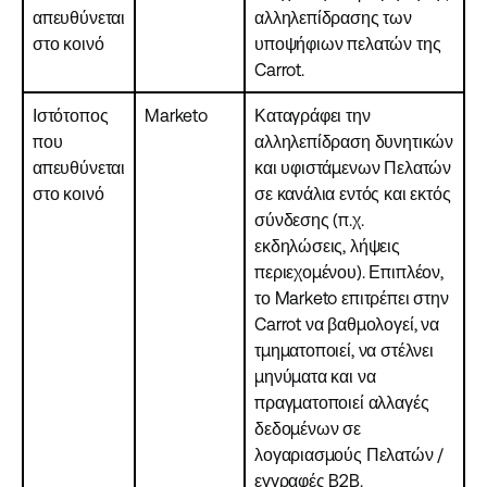
απευθύνεται
αλληλεπίδρασης των
στο κοινό
υποψήφιων πελατών της
Carrot.
Ιστότοπος
Marketo
Καταγράφει την
που
αλληλεπίδραση δυνητικών
απευθύνεται
και υφιστάμενων Πελατών
στο κοινό
σε κανάλια εντός και εκτός
σύνδεσης (π.χ.
εκδηλώσεις, λήψεις
περιεχομένου). Επιπλέον,
το Marketo επιτρέπει στην
Carrot να βαθμολογεί, να
τμηματοποιεί, να στέλνει
μηνύματα και να
πραγματοποιεί αλλαγές
δεδομένων σε
λογαριασμούς Πελατών /
εγγραφές B2B.