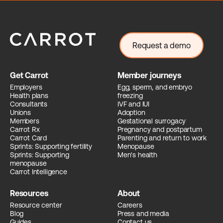
Request a demo
Get Carrot
Member journeys
Employers
Egg, sperm, and embryo
Health plans
freezing
Consultants
IVF and IUI
Unions
Adoption
Members
Gestational surrogacy
Carrot Rx
Pregnancy and postpartum
Carrot Card
Parenting and return to work
Sprints: Supporting fertility
Menopause
Sprints: Supporting
Men's health
menopause
Carrot Intelligence
Resources
About
Resource center
Careers
Blog
Press and media
Guides
Contact us