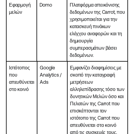
Εφαρμογή
Domo
Πλατφόρμα απεικόνισης
μελών
δεδομένων της Carrot, που
χρησιμοποιείται για την
κατασκευή πινάκων
ελέγχου αναφορών και τη
δημιουργία
συμπερασμάτων βάσει
δεδομένων.
Ιστότοπος
Google
Εμφανίζει διαφημίσεις με
που
Analytics /
σκοπό την καταγραφή
απευθύνεται
Ads
μετρήσεων
στο κοινό
αλληλεπίδρασης τόσο των
δυνητικών Μελών όσο και
Πελατών της Carrot που
επισκέπτονται τον
ιστότοπο της Carrot που
απευθύνεται στο κοινό
από τις συσκευές τους,