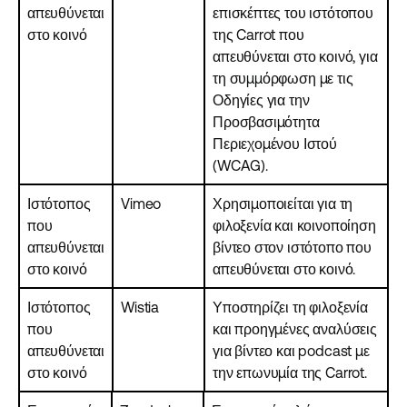
απευθύνεται
επισκέπτες του ιστότοπου
στο κοινό
της Carrot που
απευθύνεται στο κοινό, για
τη συμμόρφωση με τις
Οδηγίες για την
Προσβασιμότητα
Περιεχομένου Ιστού
(WCAG).
Ιστότοπος
Vimeo
Χρησιμοποιείται για τη
που
φιλοξενία και κοινοποίηση
απευθύνεται
βίντεο στον ιστότοπο που
στο κοινό
απευθύνεται στο κοινό.
Ιστότοπος
Wistia
Υποστηρίζει τη φιλοξενία
που
και προηγμένες αναλύσεις
απευθύνεται
για βίντεο και podcast με
στο κοινό
την επωνυμία της Carrot.