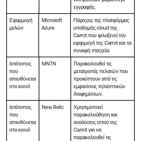
εγγραφής.
Εφαρμογή
Microsoft
Πάροχος της πλατφόρμας
μελών
Azure
υποδομής cloud της
Carrot που φιλοξενεί την
εφαρμογή της Carrot και τα
συναφή στοιχεία.
Ιστότοπος
MNTN
Παρακολουθεί τις
που
μετατροπές πελατών που
απευθύνεται
προκύπτουν από τις
στο κοινό
εμφανίσεις τηλεοπτικών
διαφημίσεων.
Ιστότοπος
New Relic
Χρησιμοποιεί
που
παρακολούθηση και
απευθύνεται
αναλύσεις ιστού της
στο κοινό
Carrot για να
παρακολουθεί τις