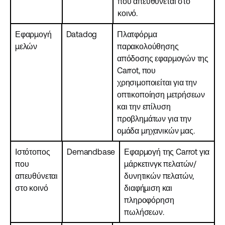
που απευθύνεται στο
κοινό.
Εφαρμογή
Datadog
Πλατφόρμα
μελών
παρακολούθησης
απόδοσης εφαρμογών της
Carrot, που
χρησιμοποιείται για την
οπτικοποίηση μετρήσεων
και την επίλυση
προβλημάτων για την
ομάδα μηχανικών μας.
Ιστότοπος
Demandbase
Εφαρμογή της Carrot για
που
μάρκετινγκ πελατών/
απευθύνεται
δυνητικών πελατών,
στο κοινό
διαφήμιση και
πληροφόρηση
πωλήσεων.