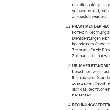
erstattungsfähig einges
verbunden sind, müsse
ausgestellt wurden.
PRAKTIKEN DER RE
korrekt in Rechnung z
Dienstleistungen erbr
irgendeinem Grund irr
Zeitraums für die Rüc
Zeitraum erbracht we
ÜBLICHER STANDARD
berechnen, wie er auf
Ihren üblichen Standar
zusätzlichen Gebühren
sich das Recht vor, e
begrenzen.
RECHNUNGSSTREITI