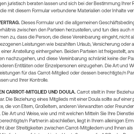
en juristisch beraten lassen und sich bei der Bestimmung Ihrer 
die mit diesem Formular verbundene Materialien oder Inhalte ver
VERTRAG.
Dieses Formular und die allgemeinen Geschäftsbedin
rhältnis zwischen den Parteien herzustellen, und tun dies auch ni
en zu, dass die Person, die diese Vereinbarung eingeht, nicht al
sbezogenen Leistungen wie bezahlten Urlaub, Versicherung oder a
 einer Anstellung einhergehen. Beiden Parteien ist freigestellt, a
n nachzugehen, und diese Vereinbarung schränkt keine der Part
deren Entitäten oder Einzelpersonen einzugehen. Die Art und W
tleistungen für das Carrot-Mitglied oder dessen berechtigte/n Partn
sen und Ihrer Kontrolle.
N CARROT-MITGLIED UND DOULA.
Carrot stellt in Ihrer Bezie
dar. Die Beziehung eines Mitglieds mit einer Doula sollte auf einer
e, die von Eltern, Großeltern, anderen Verwandten oder Freunde
. Die Art und Weise, wie und mit welchen Mitteln Sie Ihre Dienstl
erechtigte/n Partner:in abschließen, liegt in Ihrem alleinigen Erm
ht über Streitigkeiten zwischen Carrot-Mitgliedern und Ihnen als