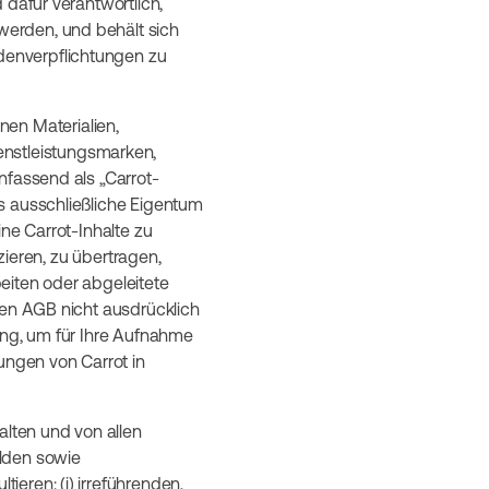
 dafür verantwortlich,
werden, und behält sich
denverpflichtungen zu
nen Materialien,
Dienstleistungsmarken,
nfassend als „Carrot-
s ausschließliche Eigentum
ne Carrot-Inhalte zu
zieren, zu übertragen,
beiten oder abgeleitete
sen AGB nicht ausdrücklich
ung, um für Ihre Aufnahme
ungen von Carrot in
alten und von allen
ulden sowie
eren: (i) irreführenden,