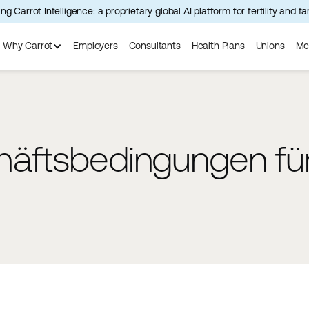
ng Carrot Intelligence: a proprietary global AI platform for fertility and f
Why Carrot
Employers
Consultants
Health Plans
Unions
Me
häftsbedingungen fü