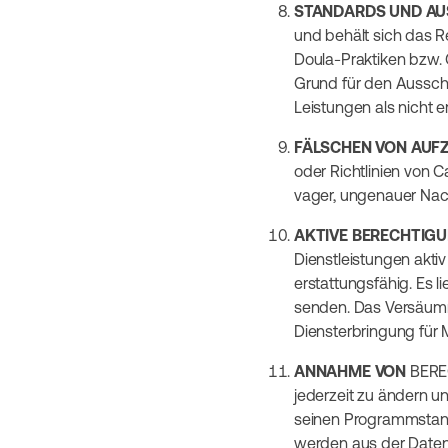
STANDARDS UND AU
und behält sich das R
Doula-Praktiken bzw. 
Grund für den Ausschl
Leistungen als nicht e
FÄLSCHEN VON AUF
oder Richtlinien von C
vager, ungenauer Nac
AKTIVE BERECHTIG
Dienstleistungen aktiv
erstattungsfähig. Es l
senden. Das Versäumnis
Diensterbringung für 
ANNAHME VON
BEREC
jederzeit zu ändern u
seinen Programmstandar
werden aus der Datenb