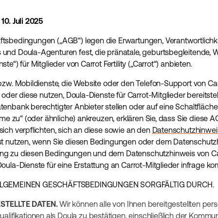
10. Juli 2025
tsbedingungen („AGB“) legen die Erwartungen, Verantwortlichk
und Doula-Agenturen fest, die pränatale, geburtsbegleitende, 
e“) für Mitglieder von Carrot Fertility („Carrot“) anbieten.
 bzw. Mobildienste, die Website oder den Telefon-Support von C
 oder diese nutzen, Doula-Dienste für Carrot-Mitglieder bereitste
enbank berechtigter Anbieter stellen oder auf eine Schaltfläche
imme zu“ (oder ähnliche) ankreuzen, erklären Sie, dass Sie diese
ich verpflichten, sich an diese sowie an den
Datenschutzhinwei
st nutzen, wenn Sie diesen Bedingungen oder dem Datenschutzh
g zu diesen Bedingungen und dem Datenschutzhinweis von Carro
oula-Dienste für eine Erstattung an Carrot-Mitglieder infrage k
 ALLGEMEINEN GESCHÄFTSBEDINGUNGEN SORGFÄLTIG DURCH.
ESTELLTE DATEN.
Wir können alle von Ihnen bereitgestellten p
alifikationen als Doula zu bestätigen, einschließlich der Kommun