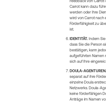
Feedback von Carrot-
Carrot kann dazu führ
werden oder Ihre Diens
wird von Carrot nach e
Förderfähigkeit zu üb
ist.
IDENTITÄT.
Indem Sie I
dass Sie die Person sin
bestätigen, kann jedo
aufgeführten Namen m
sich auf Ihre eingere
DOULA-AGENTUREN
separat auf ihre Förde
einzelne Doula erstre
Netzwerks. Doula-Agen
keine förderfähigen D
Anträge im Namen von 