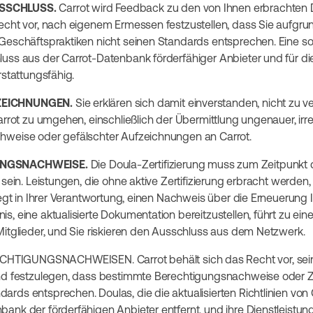
SSCHLUSS.
Carrot wird Feedback zu den von Ihnen erbrachten 
echt vor, nach eigenem Ermessen festzustellen, dass Sie aufgrun
Geschäftspraktiken nicht seinen Standards entsprechen. Eine solc
uss aus der Carrot-Datenbank förderfähiger Anbieter und für di
rstattungsfähig.
ZEICHNUNGEN.
Sie erklären sich damit einverstanden, nicht zu v
arrot zu umgehen, einschließlich der Übermittlung ungenauer, irre
hweise oder gefälschter Aufzeichnungen an Carrot.
UNGSNACHWEISE.
Die Doula-Zertifizierung muss zum Zeitpunkt 
 sein. Leistungen, die ohne aktive Zertifizierung erbracht werden, 
iegt in Ihrer Verantwortung, einen Nachweis über die Erneuerung Ih
, eine aktualisierte Dokumentation bereitzustellen, führt zu ein
Mitglieder, und Sie riskieren den Ausschluss aus dem Netzwerk.
HTIGUNGSNACHWEISEN. Carrot behält sich das Recht vor, sein
nd festzulegen, dass bestimmte Berechtigungsnachweise oder Ze
ds entsprechen. Doulas, die die aktualisierten Richtlinien von C
ank der förderfähigen Anbieter entfernt, und ihre Dienstleistun