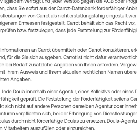
Mitgliedern verfolgt und jeder Verstoß gegen die AGB oder Pr
en, dass Sie sofort aus der Carrot-Datenbank förderfähiger Anb
tleistungen von Carrot als nicht erstattungsfähig eingestuft wer
igenem Ermessen festgestellt. Carrot behält sich das Recht vor, 
erprüfen bzw. festzulegen, dass jede Feststellung zur Förderfähi
nformationen an Carrot übermitteln oder Carrot kontaktieren, erk
d, für die Sie sich ausgeben. Carrot ist nicht dafür verantwortlich,
ch bei Bedarf zusätzliche Angaben von Ihnen anfordern. Vergewis
it Ihrem Ausweis und Ihrem aktuellen rechtlichen Namen überei
ichten Angaben.
.
Jede Doula innerhalb einer Agentur, eines Kollektivs oder eines
rfähigkeit geprüft. Die Feststellung der Förderfähigkeit seitens Ca
ckt sich nicht auf andere Personen derselben Agentur oder inne
turen verpflichten sich, bei der Erbringung von Dienstleistungen
oulas durch nicht förderfähige Doulas zu ersetzen. Doula-Agentur
Mitarbeitern auszufüllen oder einzureichen.