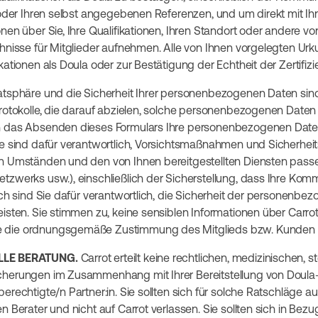
n oder Ihren selbst angegebenen Referenzen, und um direkt mit I
nen über Sie, Ihre Qualifikationen, Ihren Standort oder andere vo
chnisse für Mitglieder aufnehmen. Alle von Ihnen vorgelegten U
kationen als Doula oder zur Bestätigung der Echtheit der Zertifi
vatsphäre und die Sicherheit Ihrer personenbezogenen Daten sind
protokolle, die darauf abzielen, solche personenbezogenen Daten
h das Absenden dieses Formulars Ihre personenbezogenen Daten
ie sind dafür verantwortlich, Vorsichtsmaßnahmen und Sicherhe
n Umständen und den von Ihnen bereitgestellten Diensten passen 
tzwerks usw.), einschließlich der Sicherstellung, dass Ihre Kom
ich sind Sie dafür verantwortlich, die Sicherheit der personenbe
isten. Sie stimmen zu, keine sensiblen Informationen über Carrot
 die ordnungsgemäße Zustimmung des Mitglieds bzw. Kunden a
LLE BERATUNG.
Carrot erteilt keine rechtlichen, medizinischen, 
herungen im Zusammenhang mit Ihrer Bereitstellung von Doula-D
erechtigte/n Partner:in. Sie sollten sich für solche Ratschläge au
n Berater und nicht auf Carrot verlassen. Sie sollten sich in Bezug