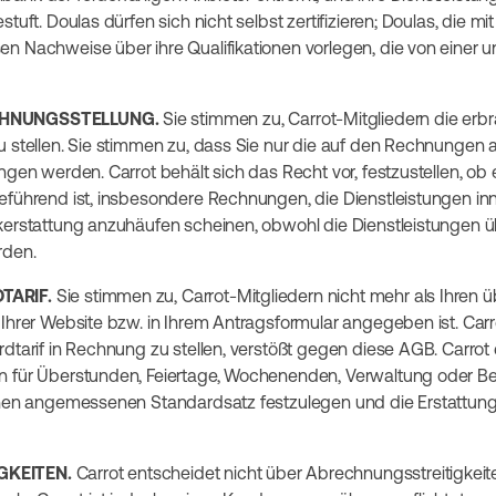
tuft. Doulas dürfen sich nicht selbst zertifizieren; Doulas, die mit 
n Nachweise über ihre Qualifikationen vorlegen, die von einer 
CHNUNGSSTELLUNG.
Sie stimmen zu, Carrot-Mitgliedern die erb
u stellen. Sie stimmen zu, dass Sie nur die auf den Rechnungen 
ingen werden. Carrot behält sich das Recht vor, festzustellen, o
eführend ist, insbesondere Rechnungen, die Dienstleistungen i
kerstattung anzuhäufen scheinen, obwohl die Dienstleistungen ü
rden.
TARIF.
Sie stimmen zu, Carrot-Mitgliedern nicht mehr als Ihren ü
 Ihrer Website bzw. in Ihrem Antragsformular angegeben ist. Carr
dtarif in Rechnung zu stellen, verstößt gegen diese AGB. Carrot 
 für Überstunden, Feiertage, Wochenenden, Verwaltung oder Bea
inen angemessenen Standardsatz festzulegen und die Erstattung
GKEITEN.
Carrot entscheidet nicht über Abrechnungsstreitigkeit