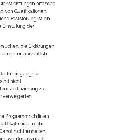
Dienstleistungen erfassen
d von Qualifikationen,
he Feststellung ist ein
e Einstufung der
ersuchen, die Erklärungen
führender, absichtlich
der Erbringung der
sind nicht
rer Zertifizierung zu
er verweigerten
e Programmrichtlinien
rtifikate nicht mehr
arrot nicht einhalten,
gen werden als nicht