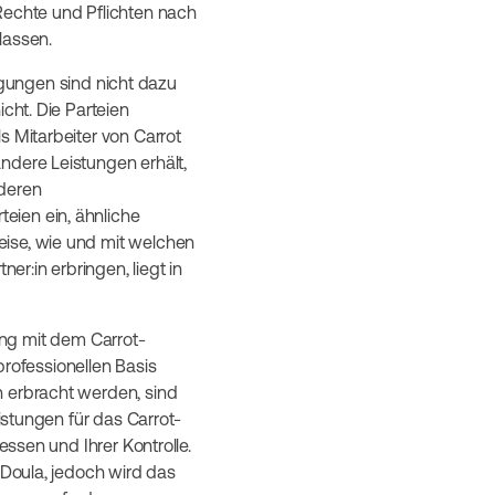
Rechte und Pflichten nach
lassen.
gungen sind nicht dazu
cht. Die Parteien
s Mitarbeiter von Carrot
ndere Leistungen erhält,
nderen
eien ein, ähnliche
eise, wie und mit welchen
er:in erbringen, liegt in
hung mit dem Carrot-
 professionellen Basis
n erbracht werden, sind
eistungen für das Carrot-
essen und Ihrer Kontrolle.
 Doula, jedoch wird das