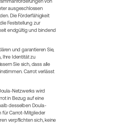
ogrammanforderungen von
ieter ausgeschlossen
den. Die Förderfähigkeit
die Feststellung zur
gkeit endgültig und bindend
lären und garantieren Sie,
 Ihre Identität zu
sern Sie sich, dass alle
nstimmen. Carrot verlässt
 Doula-Netzwerks wird
rrot in Bezug auf eine
rhalb desselben Doula-
 für Carrot-Mitglieder
en verpflichten sich, keine