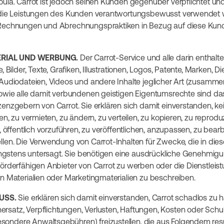
oula. Carrot ist jedoch seinen Kunden gegenüber verpflichtet und
s die Leistungen des Kunden verantwortungsbewusst verwendet 
 Rechnungen und Abrechnungspraktiken in Bezug auf diese Kun
RIAL UND WERBUNG.
Der Carrot-Service und alle darin enthalte
, Bilder, Texte, Grafiken, Illustrationen, Logos, Patente, Marken, 
 Audiodateien, Videos und andere Inhalte jeglicher Art (zusamme
sowie alle damit verbundenen geistigen Eigentumsrechte sind da
enzgebern von Carrot. Sie erklären sich damit einverstanden, kei
ren, zu vermieten, zu ändern, zu verteilen, zu kopieren, zu reprodu
n, öffentlich vorzuführen, zu veröffentlichen, anzupassen, zu bear
llen. Die Verwendung von Carrot-Inhalten für Zwecke, die in die
trengstens untersagt. Sie benötigen eine ausdrückliche Genehmig
förderfähigen Anbieter von Carrot zu werben oder die Dienstleist
en Materialien oder Marketingmaterialien zu beschreiben.
USS.
Sie erklären sich damit einverstanden, Carrot schadlos zu h
rsatz, Verpflichtungen, Verlusten, Haftungen, Kosten oder Sch
ndere Anwaltsgebühren) freizustellen, die aus Folgendem resulti