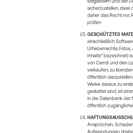
Mitgliedern und der D
sicherzustellen, das
daher das Recht vor,
prüfen.
GESCHÜTZTES MATE
einschließlich Software
Urheberrechte, Fotos,
Inhalte“ bezeichnet) 
von Carrot und den Liz
verkaufen, zu lizenzie
öffentlich darzustelle
Werke daraus zu erste
gestattet sind, ist s
in die Datenbank der 
öffentlich zugänglich
HAFTUNGSAUSSCHL
Ansprüchen, Schadene
Aufwendungen (insbeso