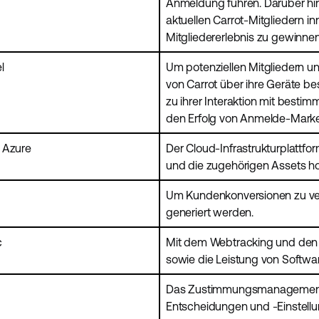
Anmeldung führen. Darüber hi
aktuellen Carrot-Mitgliedern i
Mitgliedererlebnis zu gewinnen
l
Um potenziellen Mitgliedern un
von Carrot über ihre Geräte b
zu ihrer Interaktion mit besti
den Erfolg von Anmelde-Mark
 Azure
Der Cloud-Infrastrukturplattf
und die zugehörigen Assets ho
Um Kundenkonversionen zu ve
generiert werden.
c
Mit dem Webtracking und den 
sowie die Leistung von Softw
Das Zustimmungsmanagementsy
Entscheidungen und -Einstellu