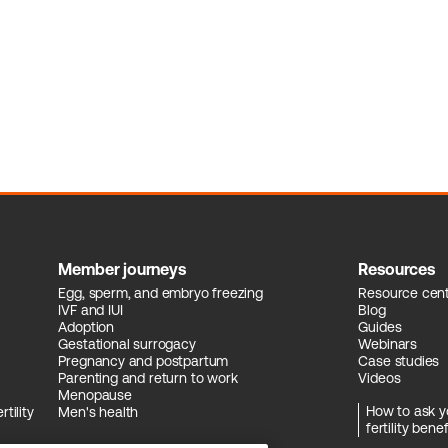
Member journeys
Resources
Egg, sperm, and embryo freezing
Resource cen
IVF and IUI
Blog
Adoption
Guides
Gestational surrogacy
Webinars
Pregnancy and postpartum
Case studies
Parenting and return to work
Videos
Menopause
How to ask y
tility
Men's health
fertility benef