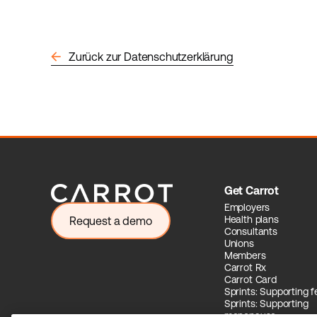
arrow_back
Zurück zur Datenschutzerklärung
Get Carrot
Employers
Health plans
Request a demo
Consultants
Unions
Members
Carrot Rx
Carrot Card
Sprints: Supporting fer
Sprints: Supporting
menopause